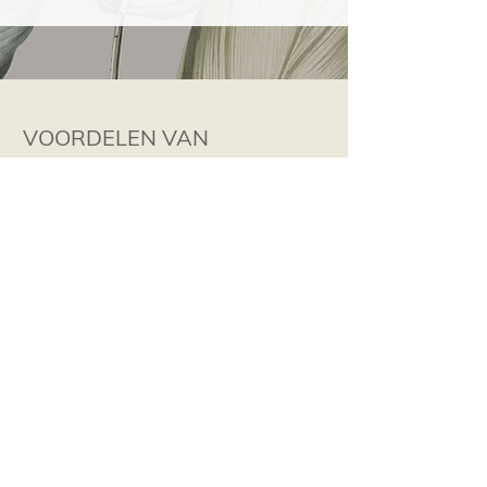
VOORDELEN VAN
BEHANGWERKEN
Creatieve vrijheid:
Behang is verkrijgbaar
in een ruime waaier aan patronen,
kleuren en texturen, waardoor u eindeloos
kunt combineren en uw ruimte kunt
personaliseren.
Onvolkomenheden verbergen:
Behang
kan kleine barsten of beschadigingen in
de muur verbergen.
Aanpassingsvermogen:
Behang kan
gemakkelijk worden verwijderd en